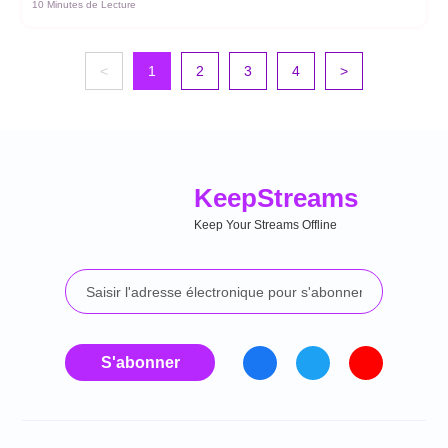
10 Minutes de Lecture
<
1
2
3
4
>
Keep
Streams
Keep Your Streams Offline
S'abonner