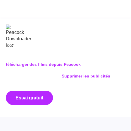
KeepStreams for Peacock
v2.0.3.2
Téléchargez vos séries et films
Peacock sans limites
Enregistrez vos émissions de télévision préférées et
télécharger des films depuis Peacock
aux fichiers vidéo
MP4/MKV en Full HD 1080p et même 4K, avec audio Dolby
Atmos, EAC3 5.1 ou AAC 2.0.
Supprimer les publicités
à partir
de vidéos téléchargées sur Peacock et enregistrez
automatiquement les épisodes nouvellement ajoutés.
Essai gratuit
Acheter