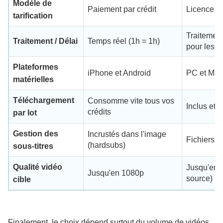
Modèle de
Paiement par crédit
Licence o
tarification
Traitement
Traitement / Délai
Temps réel (1h = 1h)
pour les lo
Plateformes
iPhone et Android
PC et Mac
matérielles
Téléchargement
Consomme vite tous vos
Inclus et il
crédits
par lot
Gestion des
Incrustés dans l'image
Fichiers 
(hardsubs)
sous-titres
Qualité vidéo
Jusqu'en 
Jusqu'en 1080p
source)
cible
Finalement, le choix dépend surtout du volume de vidéos