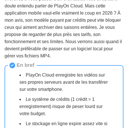
doute entendu parler de PlayOn Cloud. Mais cette
application mobile vaut-elle vraiment le coup en 2026 ? À
Étapes simples pour utiliser l'alternative
mon avis, son modèle payant par crédits peut vite bloquer
KeepStreams
ceux qui aiment archiver des saisons entières. Je vous
propose de regarder de plus près ses tarifs, son
Questions fréquentes
fonctionnement et ses limites. Nous verrons aussi quand il
devient préférable de passer sur un logiciel local pour
gérer vos fichiers MP4.
Conclusion et recommandation
En bref
PlayOn Cloud enregistre les vidéos sur
ses propres serveurs avant de les transférer
sur votre smartphone.
Le système de crédits (1 crédit = 1
enregistrement) risque de peser lourd sur
votre budget.
Le stockage en ligne expire assez vite si