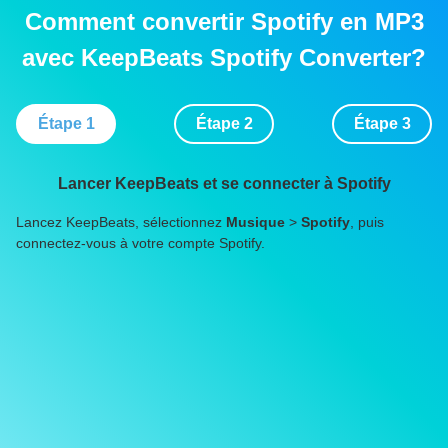
Comment convertir Spotify en MP3
avec KeepBeats Spotify Converter?
Étape 1
Étape 2
Étape 3
Lancer KeepBeats et se connecter à Spotify
Lancez KeepBeats, sélectionnez
Musique
>
Spotify
, puis
Re
connectez-vous à votre compte Spotify.
té