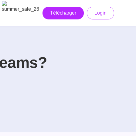
Télécharger
Login
reams?