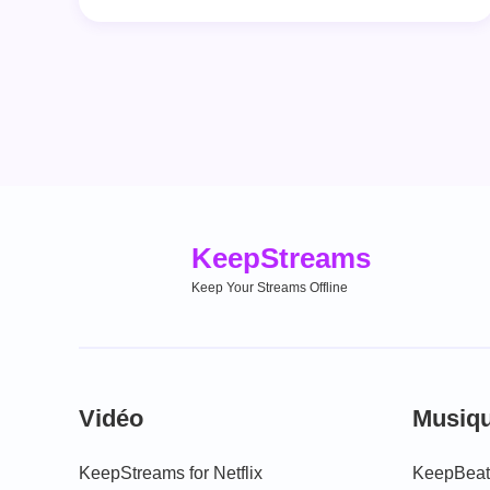
Keep
Streams
Keep Your Streams Offline
Vidéo
Musiq
KeepStreams for Netflix
KeepBeats