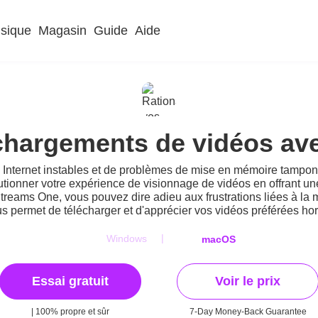
sique
Magasin
Guide
Aide
échargements de vidéos a
nternet instables et de problèmes de mise en mémoire tampon lo
tionner votre expérience de visionnage de vidéos en offrant u
reams One, vous pouvez dire adieu aux frustrations liées à l
ous permet de télécharger et d'apprécier vos vidéos préférées h
|
Windows
macOS
Essai gratuit
Voir le prix
| 100% propre et sûr
7-Day Money-Back Guarantee