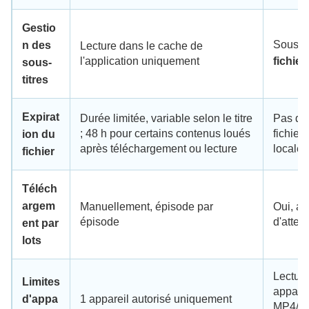
Gestio
Sous-ti
n des
Lecture dans le cache de
l'application uniquement
fichie
sous-
titres
Expirat
Durée limitée, variable selon le titre
Pas d'e
; 48 h pour certains contenus loués
fichie
ion du
après téléchargement ou lecture
locale
fichier
Téléch
argem
Manuellement, épisode par
Oui, ave
épisode
d'atten
ent par
lots
Lecture
Limites
appare
d'appa
1 appareil autorisé uniquement
MP4/MK