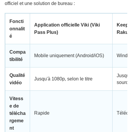
officiel et une solution de bureau :
Foncti
Application officielle Viki (Viki
KeepS
onnalit
Pass Plus)
Rakute
é
Compa
Mobile uniquement (Android/iOS)
Windo
tibilité
Qualité
Jusqu'
Jusqu'à 1080p, selon le titre
source 
vidéo
Vitess
e de
Rapide
Téléch
télécha
rgeme
nt