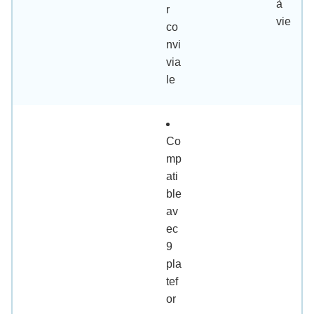
à
r
vie
co
nvi
via
le
Co
mp
ati
ble
av
ec
9
pla
tef
or