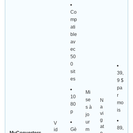
Co
mp
ati
ble
av
ec
50
0
sit
39,
es
9 $
pa
Mi
r
10
se
N
mo
80
a
s à
is
p
vi
jo
g
ur
V
at
89,
Gè
m
id
MyConverters
e