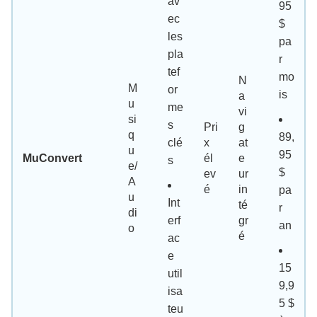
av
95
ec
$
les
pa
pla
r
tef
mo
N
M
or
is
a
u
me
vi
si
s
Pri
g
q
89,
clé
x
at
u
95
MuConvert
él
e
s
e/
$
ev
ur
A
é
in
pa
u
Int
té
r
di
erf
gr
an
o
é
ac
e
15
util
9,9
isa
5 $
teu