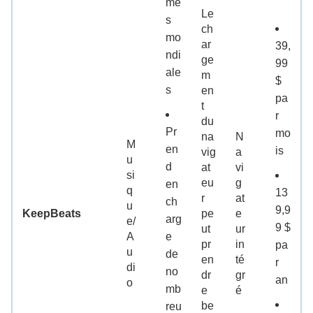
me
Le
s
ch
mo
ar
39,
ndi
ge
99
ale
m
$
s
en
pa
t
r
du
Pr
mo
na
N
M
en
is
vig
a
u
d
at
vi
si
eu
g
en
q
13
r
at
ch
u
9,9
KeepBeats
pe
e
arg
e/
9 $
ut
ur
A
e
pr
in
pa
u
de
en
té
r
di
no
dr
gr
an
o
mb
e
é
be
reu