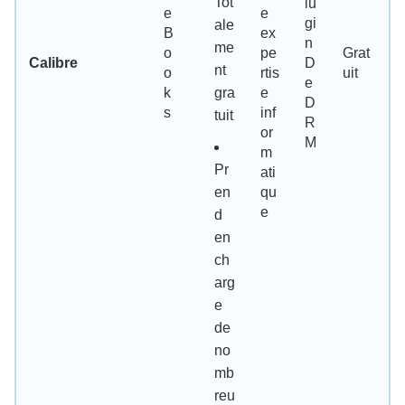
Tot
lu
e
e
gi
ale
B
ex
n
me
o
pe
Grat
Calibre
D
nt
o
rtis
uit
e
k
gra
e
D
s
inf
tuit
R
or
M
m
Pr
ati
en
qu
e
d
en
ch
arg
e
de
no
mb
reu