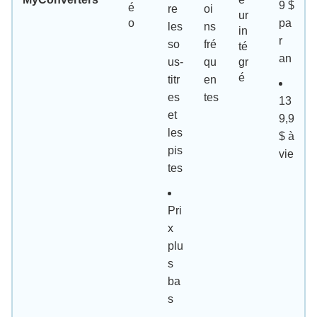
9 $
é
re
oi
ur
o
pa
les
ns
in
r
so
fré
té
an
us-
qu
gr
é
titr
en
es
tes
13
et
9,9
les
$ à
pis
vie
tes
Pri
x
plu
s
ba
s