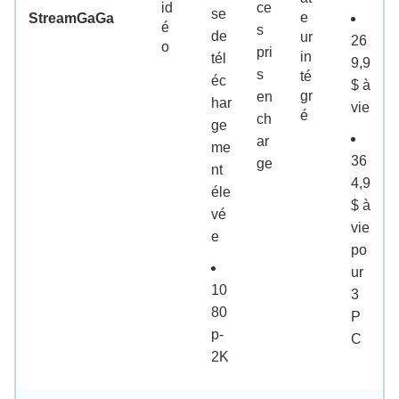
id
ce
se
e
StreamGaGa
é
s
de
ur
26
o
pri
in
tél
9,9
s
té
éc
$ à
gr
en
har
vie
é
ch
ge
ar
me
36
ge
nt
4,9
éle
$ à
vé
vie
e
po
ur
10
3
80
P
p-
C
2K