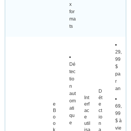
x
for
ma
ts
29,
99
Dé
$
tec
pa
tio
r
n
an
D
aut
Int
ét
om
e
erf
e
69,
ati
B
ac
ct
99
qu
o
e
io
$ à
e
o
util
n
vie
k
isa
a