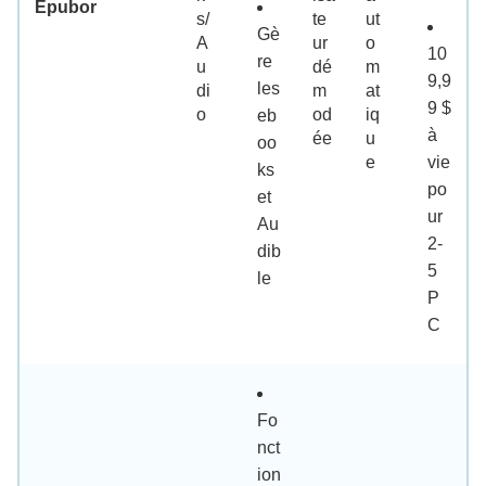
Epubor
s/
te
ut
Gè
A
ur
o
10
re
u
dé
m
9,9
les
di
m
at
9 $
o
od
iq
eb
à
ée
u
oo
e
vie
ks
po
et
ur
Au
2-
dib
5
le
P
C
Fo
nct
ion