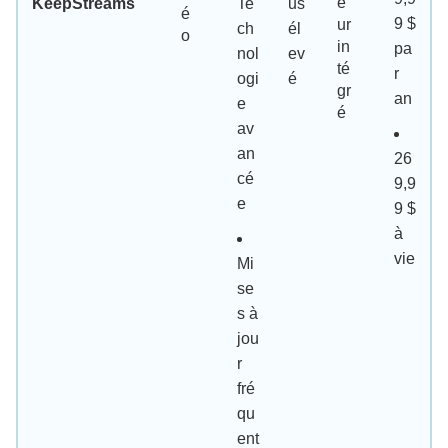
e
KeepStreams
Te
us
é
9 $
ur
ch
él
o
in
pa
nol
ev
té
r
ogi
é
gr
an
e
é
av
an
26
cé
9,9
e
9 $
à
vie
Mi
se
s à
jou
r
fré
qu
ent