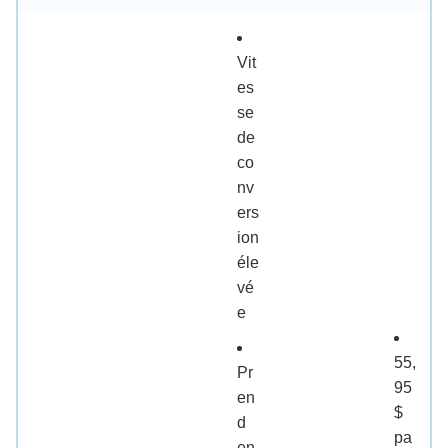
Vit
es
se
de
co
nv
ers
ion
éle
vé
e
55,
Pr
95
en
$
d
pa
en