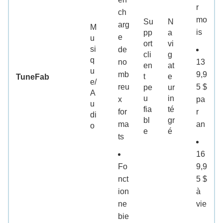
r
ch
mo
Su
N
arg
M
is
pp
a
e
u
ort
vi
si
de
cli
g
q
no
13
en
at
u
mb
9,9
t
e
TuneFab
e/
reu
5 $
pe
ur
A
u
in
x
pa
u
fia
té
for
r
di
bl
gr
ma
an
o
e
é
ts
16
Fo
9,9
nct
5 $
ion
à
ne
vie
bie