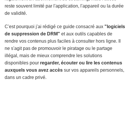
reste souvent limité par l'application, l'appareil ou la durée
de validité.
Test pratique : les meilleurs téléchargeurs de
musique et livres audio avec DRM
C'est pourquoi j'ai rédigé ce guide consacré aux
"logiciels
de suppression de DRM"
et aux outils capables de
Revue pratique : les meilleurs outils de
rendre vos contenus plus faciles à consulter hors ligne. Il
suppression de DRM pour eBooks
ne s'agit pas de promouvoir le piratage ou le partage
illégal, mais de mieux comprendre les solutions
disponibles pour
regarder, écouter ou lire les contenus
FAQ
auxquels vous avez accès
sur vos appareils personnels,
dans un cadre privé.
Conclusion