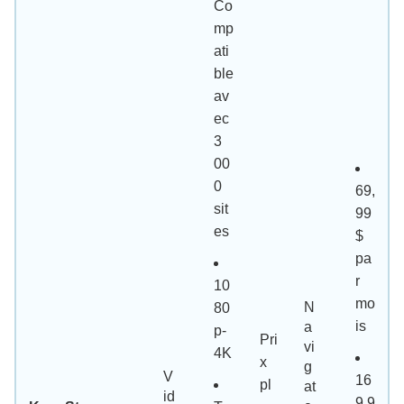
Co
mp
ati
ble
av
ec
3
00
0
69,
sit
99
es
$
pa
r
10
mo
N
80
is
a
p-
Pri
vi
4K
x
g
V
16
pl
at
id
9,9