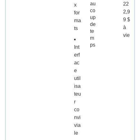
au
22
x
co
2,9
for
up
9 $
ma
de
à
ts
te
vie
m
ps
Int
erf
ac
e
util
isa
teu
r
co
nvi
via
le