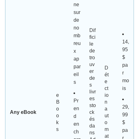
ne
sur
de
no
Dif
mb
fici
14,
reu
le
95
de
x
$
tro
ap
uv
pa
par
D
er
r
eil
ét
de
mo
e
s
s
ct
is
livr
e
io
es
Pr
B
n
sto
29,
en
o
a
Any eBook
ck
99
o
ut
d
és
k
o
$
en
da
s
m
pa
ch
ns
at
r