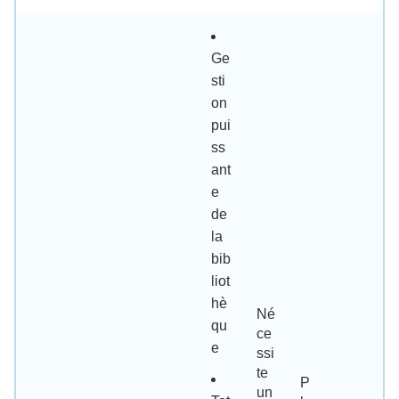
Ge
sti
on
pui
ss
ant
e
de
la
bib
liot
hè
Né
qu
ce
e
ssi
te
P
un