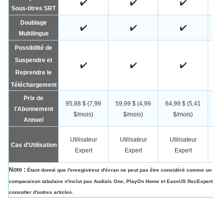
✔️
✔️
✔️
Sous-titres SRT
Doublage
✔️
✔️
✔️
Multilingue
Possibilité de
Suspendre et
✔️
✔️
✔️
Reprendre le
Téléchargement
Prix de
95,88 $ (7,99
59,99 $ (4,99
64,99 $ (5,41
69
l'Abonnement
$/mois)
$/mois)
$/mois)
Annuel
Utilisateur
Utilisateur
Utilisateur
Cas d'Utilisation
Expert
Expert
Expert
Note :
Étant donné que l'enregistreur d'écran ne peut pas être considéré comme un véri
comparaison tabulaire n'inclut pas Audials One, PlayOn Home et EaseUS RecExperts. P
consulter d'autres articles.