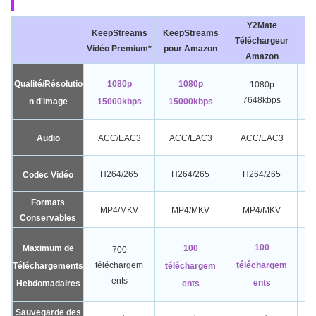
Y2Mate
S
KeepStreams
KeepStreams
Téléchargeur
Té
Vidéo Premium*
pour Amazon
Amazon
Qualité/Résolutio
1080p
1080p
1080p
7648kbps
n d'image
15000kbps
15000kbps
Audio
ACC/EAC3
ACC/EAC3
ACC/EAC3
H264/265
H264/265
H264/265
Codec Vidéo
Formats
MP4/MKV
MP4/MKV
MP4/MKV
Conservables
100
Maximum de
100
700
téléchargem
téléchargem
Téléchargements
téléchargem
t
ents
ents
Hebdomadaires
ents
Sauvegarde des