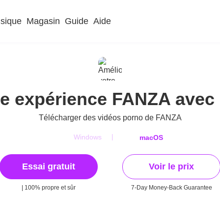
sique
Magasin
Guide
Aide
re expérience FANZA avec
Télécharger des vidéos porno de FANZA
|
Windows
macOS
Essai gratuit
Voir le prix
| 100% propre et sûr
7-Day Money-Back Guarantee