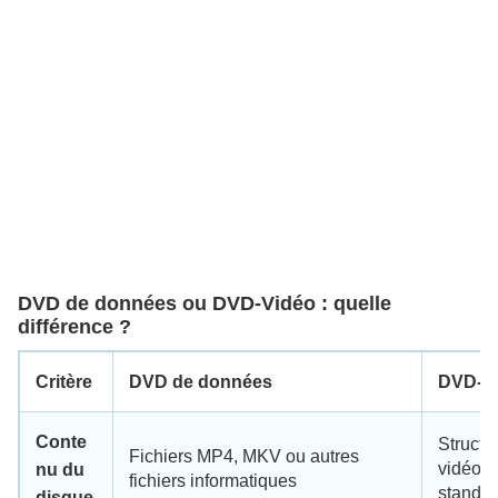
DVD de données ou DVD-Vidéo : quelle
différence ?
Critère
DVD de données
DVD-V
Conte
Struct
Fichiers MP4, MKV ou autres
vidéo 
nu du
fichiers informatiques
standa
disque