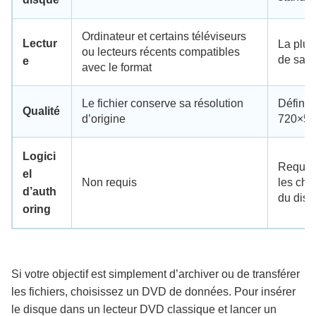
Ordinateur et certains téléviseurs
Lectur
La plup
ou lecteurs récents compatibles
de salo
e
avec le format
Le fichier conserve sa résolution
Définit
Qualité
d’origine
720×57
Logici
Requis 
el
Non requis
les chap
d’auth
du dis
oring
Si votre objectif est simplement d’archiver ou de transférer
les fichiers, choisissez un DVD de données. Pour insérer
le disque dans un lecteur DVD classique et lancer un