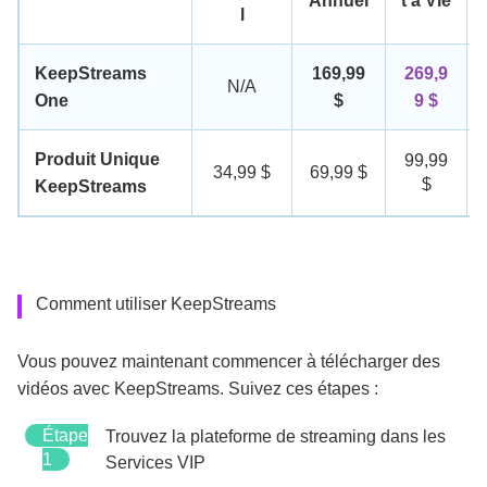
Annuel
t à Vie
l
KeepStreams
169,99
269,9
N/A
One
$
9 $
Produit Unique
99,99
34,99 $
69,99 $
$
KeepStreams
Comment utiliser KeepStreams
Vous pouvez maintenant commencer à télécharger des
vidéos avec KeepStreams. Suivez ces étapes :
Étape
Trouvez la plateforme de streaming dans les
1
Services VIP