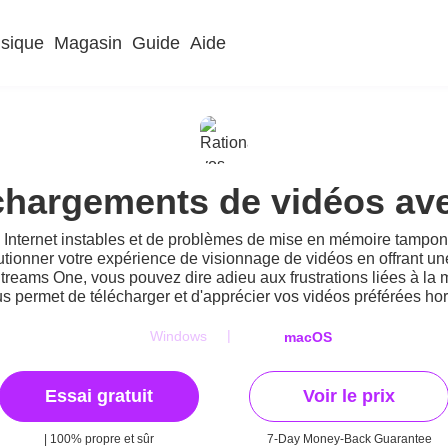
sique
Magasin
Guide
Aide
échargements de vidéos a
nternet instables et de problèmes de mise en mémoire tampon lo
tionner votre expérience de visionnage de vidéos en offrant u
reams One, vous pouvez dire adieu aux frustrations liées à l
ous permet de télécharger et d'apprécier vos vidéos préférées h
|
Windows
macOS
Essai gratuit
Voir le prix
| 100% propre et sûr
7-Day Money-Back Guarantee