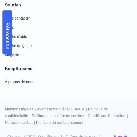
Soutien
Nous contacter
Rétroaction
FAQs
Centre d'aide
Centre de guide
Magasin
KeepStreams
À propos de nous
Mentions légales
|
Avertissement légal
|
DMCA
|
Politique de
confidentialité
|
Politique en matière de cookies
|
Conditions d'utilisation
|
Politique d'achat
|
Politique de remboursement
Français
Copyright © 2025 KeepStreams LLC. Tous droits réservés.