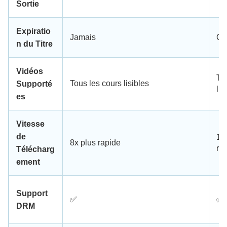
Sortie
Expiratio
Jamais
Ou
n du Titre
Vidéos
Tit
Tous les cours lisibles
Supporté
lim
es
Vitesse
de
10
8x plus rapide
ra
Télécharg
ement
Support
✅
✅
DRM