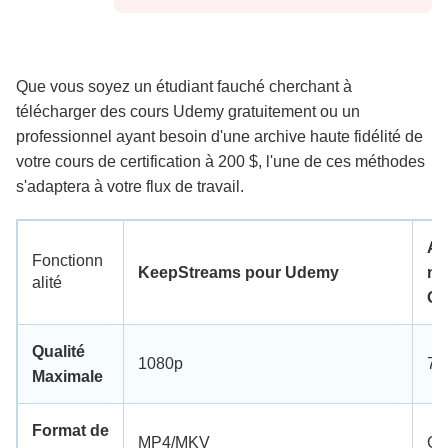
Que vous soyez un étudiant fauché cherchant à
télécharger des cours Udemy gratuitement ou un
professionnel ayant besoin d'une archive haute fidélité de
votre cours de certification à 200 $, l'une de ces méthodes
s'adaptera à votre flux de travail.
Ap
Fonctionn
KeepStreams pour Udemy
n 
alité
Off
Qualité
1080p
72
Maximale
Format de
MP4/MKV
Chi