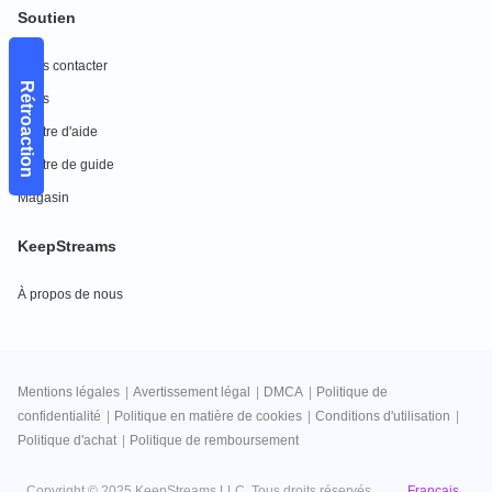
Soutien
Nous contacter
Rétroaction
FAQs
Centre d'aide
Centre de guide
Magasin
KeepStreams
À propos de nous
Mentions légales
|
Avertissement légal
|
DMCA
|
Politique de
confidentialité
|
Politique en matière de cookies
|
Conditions d'utilisation
|
Politique d'achat
|
Politique de remboursement
Français
Copyright © 2025 KeepStreams LLC. Tous droits réservés.