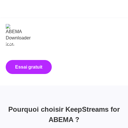
KeepStreams for ABEMA
v2.0.3.3
Améliorez votre expérience ABEMA
avec KeepStreams !
Sauvez les films gratuits et le plus chaud de ABEMA
Essai gratuit
Acheter
Pourquoi choisir KeepStreams for
ABEMA ?